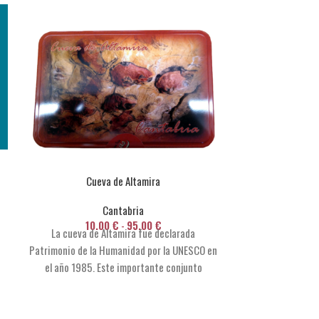
Cueva de Altamira
Can
Cantabria
10
10.00
€
-
95.00
€
La cueva de Altamira fue declarada
Patrimonio de la Humanidad por la UNESCO en
el año 1985. Este importante conjunto
arqueológico, localizado en Santillana del
Mar, supone una de las muestras más
importantes de la vida humana en el