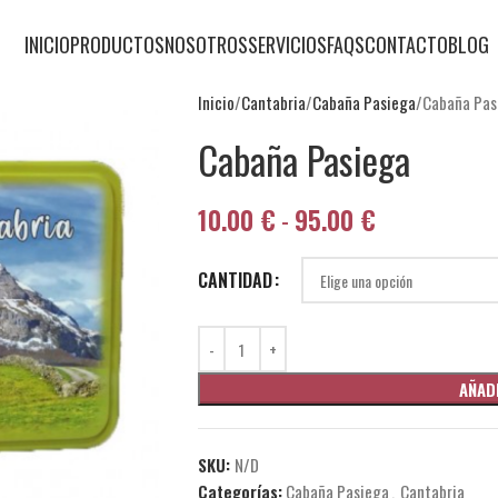
INICIO
PRODUCTOS
NOSOTROS
SERVICIOS
FAQS
CONTACTO
BLOG
Inicio
Cantabria
Cabaña Pasiega
Cabaña Pas
Cabaña Pasiega
10.00
€
-
95.00
€
CANTIDAD
AÑAD
SKU:
N/D
Categorías:
Cabaña Pasiega
,
Cantabria