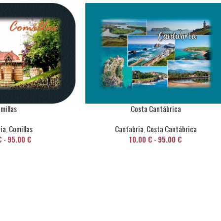
millas
Costa Cantábrica
ia
,
Comillas
Cantabria
,
Costa Cantábrica
€
-
95.00
€
10.00
€
-
95.00
€