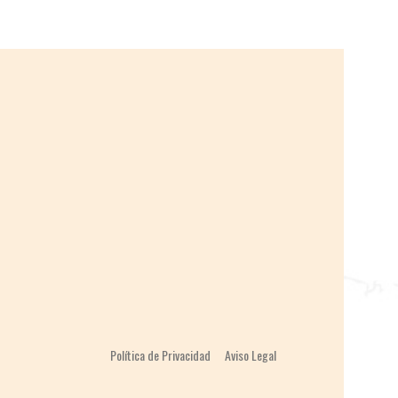
Paleolítico. Pinturas de bisontes, caballos,
ciervos, manos y misteriosos signos se
extienden por más de 270 metros.
Política de Privacidad
Aviso Legal