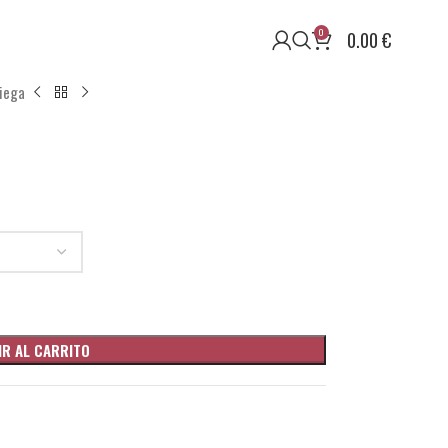
0
0.00
€
iega
IR AL CARRITO