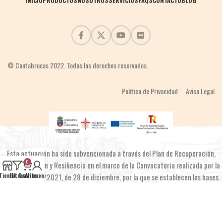
INICIO
PRODUCTOS
NOSOTROS
SERVICIOS
FAQS
CONTACTO
BLOG
© Cantabrucas 2022. Todos los derechos reservados.
Política de Privacidad
Aviso Legal
Esta actuación ha sido subvencionada a través del Plan de Recuperación,
0
Transformación y Resiliencia en el marco de la Convocatoria realizada por la
Orden EPS/42/2021, de 28 de diciembre, por la que se establecen las bases
Tienda
Filtros
Carrito
Mi cuenta
reguladoras y se aprueba una convocatoria de subvenciones públicas
destinadas a la financiación de las inversiones del Componente 2 3 Nuevos
proyectos territoriales para el reequili brio y la equidad. Emprendimiento y