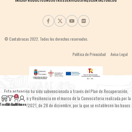
INICIO
PRODUCTOS
NOSOTROS
SERVICIOS
FAQS
CONTACTO
BLOG
© Cantabrucas 2022. Todos los derechos reservados.
Política de Privacidad
Aviso Legal
Esta actuación ha sido subvencionada a través del Plan de Recuperación,
0
Transformación y Resiliencia en el marco de la Convocatoria realizada por la
Orden EPS/42/2021, de 28 de diciembre, por la que se establecen las bases
Tienda
Filtros
Carrito
Mi cuenta
reguladoras y se aprueba una convocatoria de subvenciones públicas
destinadas a la financiación de las inversiones del Componente 2 3 Nuevos
proyectos territoriales para el reequili brio y la equidad. Emprendimiento y